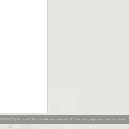
BANAN.CZ
|
Ostravski Tvorba webových stránek
|
Přihlásit se
|
registrace
|
mapa stránek