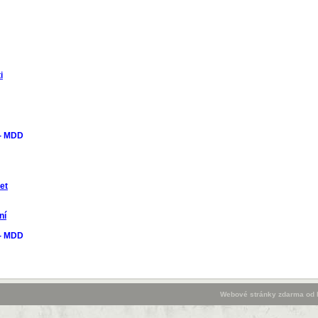
i
 - MDD
et
ní
 - MDD
Webové stránky zdarma
od