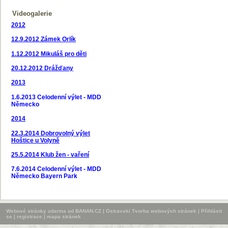
Videogalerie
2012
12.9.2012
Zámek Orlík
1.12.2012 Mikuláš pro děti
20.12.2012 Drážďany
2013
1.6.2013 Celodenní výlet - MDD
Německo
2014
22.3.2014 Dobrovolný výlet
Hoštice u Volyně
25.5.2014 Klub žen - vaření
7.6.2014 Celodenní výlet - MDD
Německo Bayern Park
Webové stránky zdarma
od
BANAN.CZ
|
Ostravski Tvorba webových stránek
|
Přihlásit
se
|
registrace
|
mapa stránek