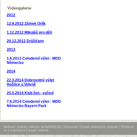
Videogalerie
2012
12.9.2012
Zámek Orlík
1.12.2012 Mikuláš pro děti
20.12.2012 Drážďany
2013
1.6.2013 Celodenní výlet - MDD
Německo
2014
22.3.2014 Dobrovolný výlet
Hoštice u Volyně
25.5.2014 Klub žen - vaření
7.6.2014 Celodenní výlet - MDD
Německo Bayern Park
Webové stránky zdarma
od
BANAN.CZ
|
Ostravski Tvorba webových stránek
|
Přihlásit
se
|
registrace
|
mapa stránek