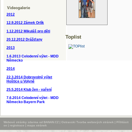
Videogalerie
2012
12.9.2012
Zámek Orlík
1.12.2012 Mikuláš pro děti
Toplist
20.12.2012 Drážďany
2013
1.6.2013 Celodenní výlet - MDD
Německo
2014
22.3.2014 Dobrovolný výlet
Hoštice u Volyně
25.5.2014 Klub žen - vaření
7.6.2014 Celodenní výlet - MDD
Německo Bayern Park
Webové stránky zdarma
od
BANAN.CZ
|
Ostravski Tvorba webových stránek
|
Přihlásit
se
|
registrace
|
mapa stránek