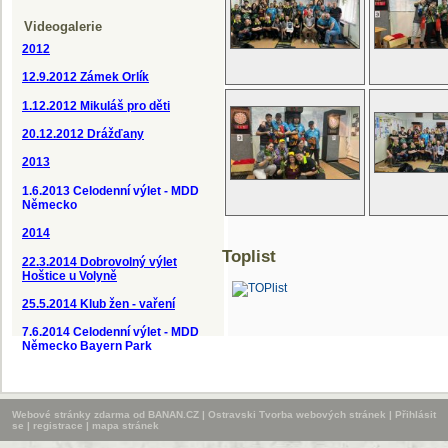
Videogalerie
2012
12.9.2012
Zámek Orlík
1.12.2012 Mikuláš pro děti
20.12.2012 Drážďany
2013
1.6.2013 Celodenní výlet - MDD
Německo
2014
Toplist
22.3.2014 Dobrovolný výlet
Hoštice u Volyně
25.5.2014 Klub žen - vaření
7.6.2014 Celodenní výlet - MDD
Německo Bayern Park
Webové stránky zdarma
od
BANAN.CZ
|
Ostravski Tvorba webových stránek
|
Přihlásit
se
|
registrace
|
mapa stránek