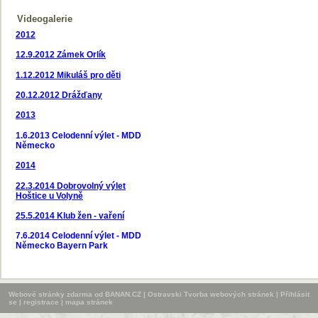
Videogalerie
2012
12.9.2012
Zámek Orlík
1.12.2012 Mikuláš pro děti
20.12.2012 Drážďany
2013
1.6.2013 Celodenní výlet - MDD
Německo
2014
22.3.2014 Dobrovolný výlet
Hoštice u Volyně
25.5.2014 Klub žen - vaření
7.6.2014 Celodenní výlet - MDD
Německo Bayern Park
Webové stránky zdarma
od
BANAN.CZ
|
Ostravski Tvorba webových stránek
|
Přihlásit
se
|
registrace
|
mapa stránek