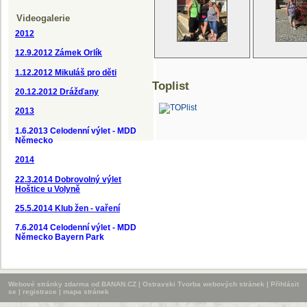
Videogalerie
2012
12.9.2012
Zámek Orlík
1.12.2012 Mikuláš pro děti
Toplist
20.12.2012 Drážďany
2013
1.6.2013 Celodenní výlet - MDD
Německo
2014
22.3.2014 Dobrovolný výlet
Hoštice u Volyně
25.5.2014 Klub žen - vaření
7.6.2014 Celodenní výlet - MDD
Německo Bayern Park
Webové stránky zdarma
od
BANAN.CZ
|
Ostravski Tvorba webových stránek
|
Přihlásit
se
|
registrace
|
mapa stránek