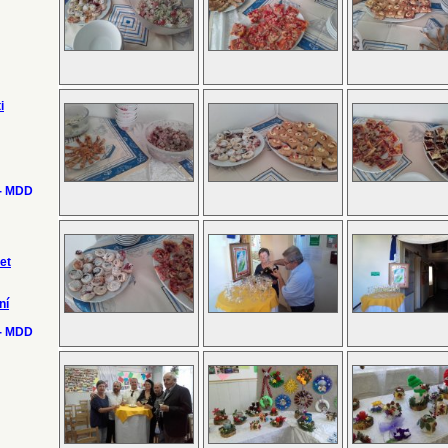
i
 - MDD
et
ní
 - MDD