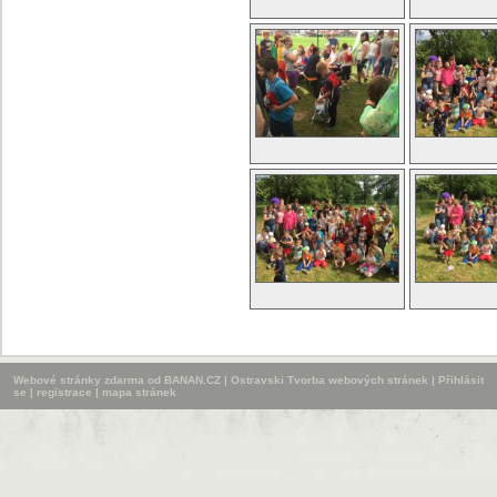
Webové stránky zdarma
od
BANAN.CZ
|
Ostravski Tvorba webových stránek
|
Přihlásit
se
|
registrace
|
mapa stránek